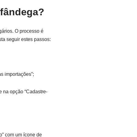
lfândega?
ários. O processo é
sta seguir estes passos:
as importações”;
ue na opção “Cadastre-
ão” com um ícone de