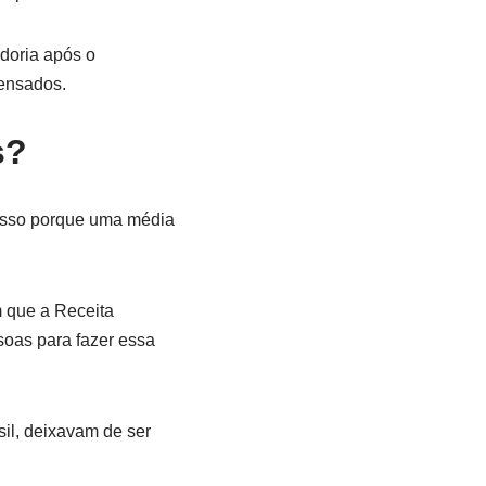
adoria após o
pensados.
s?
 Isso porque uma média
m que a Receita
soas para fazer essa
il, deixavam de ser