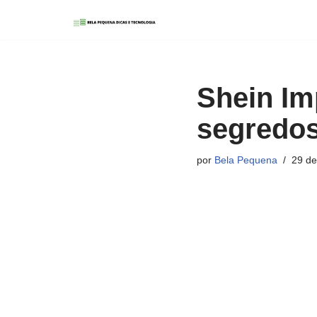
Pular
para
o
Shein Im
conteúdo
segredos
por
Bela Pequena
29 de